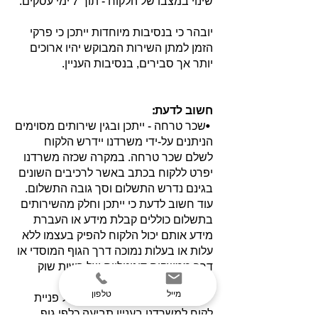
שינוי במצבו של הלקוח - תוך 7 ימי עסקים.
יובהר כי בנסיבות מיוחדות ייתכן כי פרקי
הזמן למתן השירות המבוקש יהיו ארוכים
יותר אך סבירים, בנסיבות העניין.
חשוב לדעת:
•שכר טרחה - ייתכן ובגין שירותים מסוימים
הניתנים על-ידי משרדנו יידרש הלקוח
לשלם שכר טרחה. במקרה שכזה משרדנו
יפרט ללקוח בכתב באשר לרכיבים השונים
בגינם נדרש התשלום וסך גובה התשלום.
עוד חשוב לדעת כי ייתכן וחלק מהשירותים
בתשלום כוללים קבלת מידע או העברת
מידע אותם יכול הלקוח להפיק בעצמו ללא
עלות או בעלות נמוכה דרך הגוף המוסדי או
דרך ממשקים דיגיטליים של רשות שוק
ההון, ביטוח וחיסכון.
מייל
טלפון
•הליך יישוב תביעה - במקרה של פניית
לקוח למשרדנו בעניין תביעה כלפי גוף